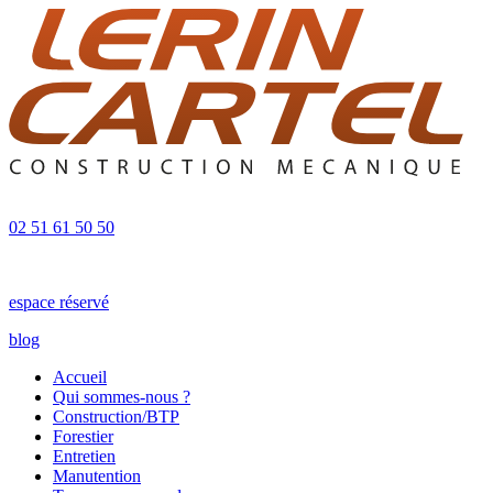
02 51 61 50 50
espace réservé
blog
Accueil
Qui sommes-nous ?
Construction/BTP
Forestier
Entretien
Manutention